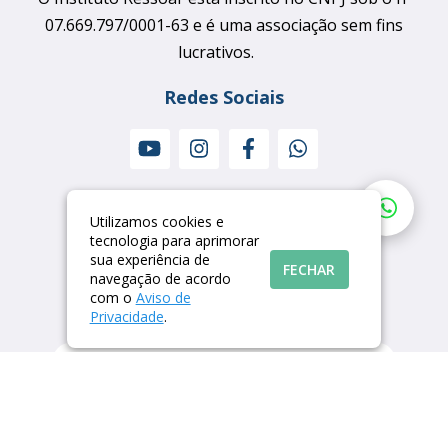
07.669.797/0001-63 e é uma associação sem fins
lucrativos.
Redes Sociais
Apoio
Utilizamos cookies e
tecnologia para aprimorar
sua experiência de
FECHAR
navegação de acordo
com o
Aviso de
Torne-se um parceiro
Privacidade
.
Quero ser um parceiro
Voltar ao topo