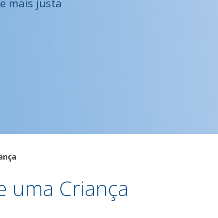
e mais justa
ança
te uma Criança